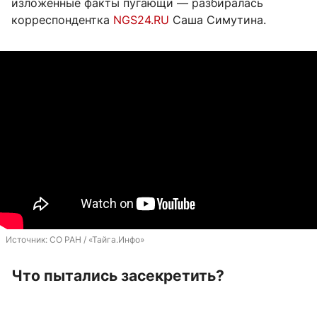
изложенные факты пугающи — разбиралась
корреспондентка
NGS24.RU
Саша Симутина.
Источник: 
СО РАН / «Тайга.Инфо»
Что пытались засекретить?