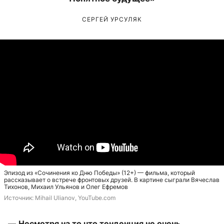
СЕРГЕЙ УРСУЛЯК
Эпизод из «Сочинения ко Дню Победы» (12+) — фильма, который
рассказывает о встрече фронтовых друзей. В картине сыграли Вячеслав
Тихонов, Михаил Ульянов и Олег Ефремов
Источник: 
Mihail Ulianov, YouTube.com
—
Несмотря на то что тенденция не очень