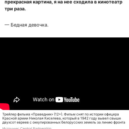
прекрасная картина, я на нее сходила в кинотеатр
три раза.
— Бедная девочка.
Трейлер фильма «Праведник» (12+). Фильм снят по истории офицера
Красной армии Николая Киселева, который в 1942 году вывел свыше
двухсот евреев с оккупированных белорусских земель за линию фронта
Источник: 
Central Partnership