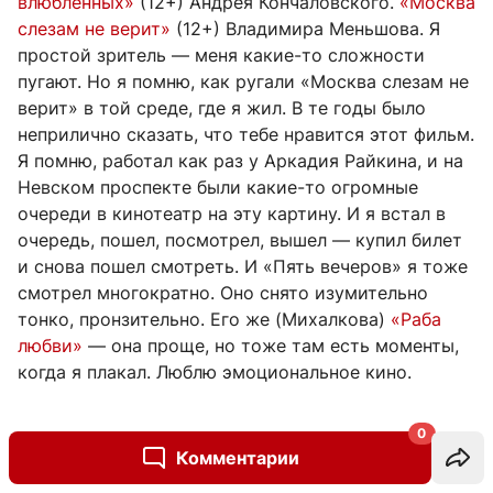
влюбленных»
(12+) Андрея Кончаловского.
«Москва
слезам не верит»
(12+) Владимира Меньшова. Я
простой зритель — меня какие-то сложности
пугают. Но я помню, как ругали «Москва слезам не
верит» в той среде, где я жил. В те годы было
неприлично сказать, что тебе нравится этот фильм.
Я помню, работал как раз у Аркадия Райкина, и на
Невском проспекте были какие-то огромные
очереди в кинотеатр на эту картину. И я встал в
очередь, пошел, посмотрел, вышел — купил билет
и снова пошел смотреть. И «Пять вечеров» я тоже
смотрел многократно. Оно снято изумительно
тонко, пронзительно. Его же (Михалкова)
«Раба
любви»
— она проще, но тоже там есть моменты,
когда я плакал. Люблю эмоциональное кино.
—
Ваша еврейская бабушка пережила оккупацию
0
Комментарии
— связан ли ее опыт и опыт вашей семьи с тем,
что вы не прекращаете работать с темой войны?