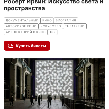
Роберт Ирвин: Искусство света и
пространства
ДОКУМЕНТАЛЬНЫЙ
КИНО
БИОГРАФИЯ
АВТОРСКОЕ КИНО
ИСКУССТВО
THEATREHD
АРТ-ЛЕКТОРИЙ В КИНО
16+
Купить билеты