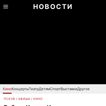
НОВОСТИ
Кино
Концерты
Театр
Детям
Спорт
Выставки
Другое
ПСКОВ
АФИША
КИНО