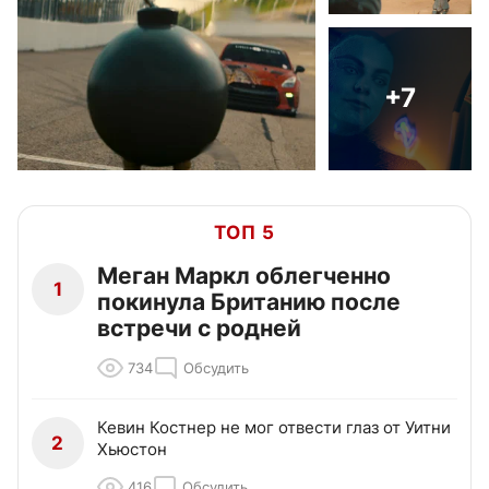
+7
ТОП 5
Меган Маркл облегченно
1
покинула Британию после
встречи с родней
734
Обсудить
Кевин Костнер не мог отвести глаз от Уитни
2
Хьюстон
416
Обсудить