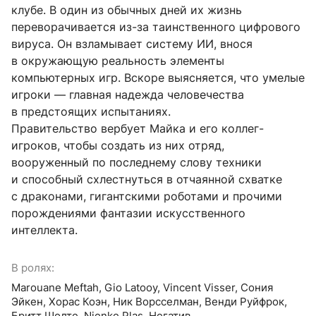
клубе. В один из обычных дней их жизнь 
переворачивается из-за таинственного цифрового 
вируса. Он взламывает систему ИИ, внося 
в окружающую реальность элементы 
компьютерных игр. Вскоре выясняется, что умелые 
игроки — главная надежда человечества 
в предстоящих испытаниях.

Правительство вербует Майка и его коллег-
игроков, чтобы создать из них отряд, 
вооруженный по последнему слову техники 
и способный схлестнуться в отчаянной схватке 
с драконами, гигантскими роботами и прочими 
порождениями фантазии искусственного 
интеллекта.
В ролях:
Marouane Meftah, Gio Latooy, Vincent Visser, Сония
Эйкен, Хорас Коэн, Ник Ворсселман, Венди Руйфрок,
Бритт Шолте, Nienke Plas, Негатив